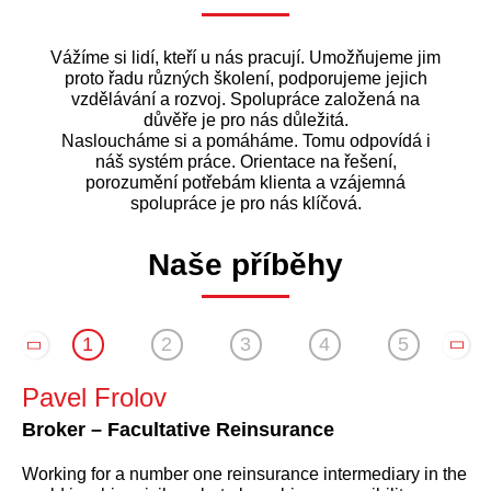
Vážíme si lidí, kteří u nás pracují. Umožňujeme jim
proto řadu různých školení, podporujeme jejich
vzdělávání a rozvoj. Spolupráce založená na
důvěře je pro nás důležitá.
Nasloucháme si a pomáháme. Tomu odpovídá i
náš systém práce. Orientace na řešení,
porozumění potřebám klienta a vzájemná
spolupráce je pro nás klíčová.
Naše příběhy
6
1
2
3
4
5
6
Pavel Frolov
Jan Dittmayer
Šárka Černá
Theodor Fiala
Svatopluk Luska
Michal Vychodil
Broker – Facultative Reinsurance
HR Consultant
Head of Product EMEA, APAC & Canada –
Catastrophe Modeller
Billing Specialist
ICT Manager
Impact Forecasting
Working for a number one reinsurance intermediary in the
Součástí Aonu jsem se stal na konci roku 2014. V tu dobu
Do Aonu jsem nastoupil v lednu 2009. Vybral jsem si ho,
Do Aonu jsem přišel z pojišťovny v roce 2011 na oddělení
Do Aonu jsem nastoupil, protože spojuje výhody